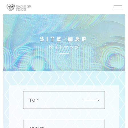
S
I
T
E
M
A
P
サ
イ
ト
マ
ッ
プ
TOP