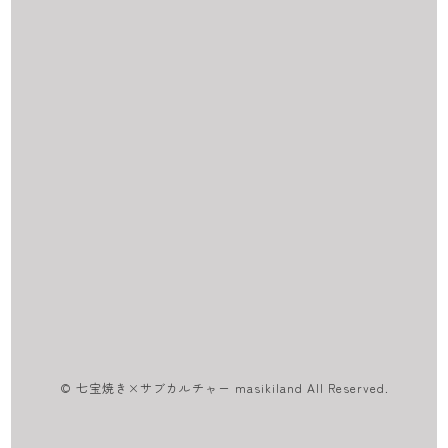
© 七宝焼き×サブカルチャー masikiland All Reserved.